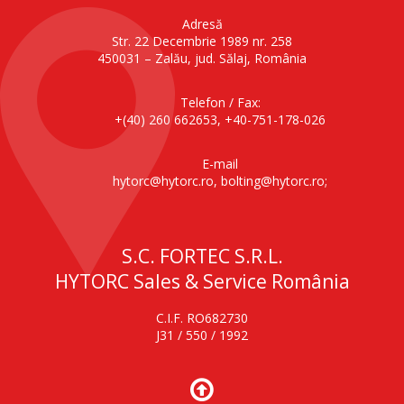
Adresă
Str. 22 Decembrie 1989 nr. 258
450031 – Zalău, jud. Sălaj, România
Telefon / Fax:
+(40) 260 662653, +40-751-178-026
E-mail
hytorc@hytorc.ro, bolting@hytorc.ro;
S.C. FORTEC S.R.L.
HYTORC Sales & Service România
C.I.F. RO682730
J31 / 550 / 1992