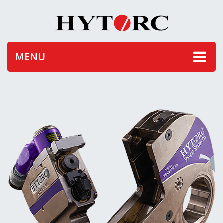
HOME
MENU
PRODUSE
STIRI
INFO/DOWNLOAD
SERVICII
CONTACT
GDPR